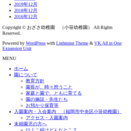
2019年12月
2018年12月
2016年12月
Copyright © おざさ幼稚園 （小笹幼稚園） All Rights
Reserved.
Powered by
WordPress
with
Lightning Theme
&
VK All in One
Expansion Unit
MENU
ホーム
園について
教育方針
園長が、時々想うこと
家庭と園で、ともに育てる
園の施設・先生たち
お預かり保育等
入園案内・入会案内 （福岡市中央区小笹幼稚園）
アクセス・入園案内
未就園児の方へ
ひよこ組はどんなとこ？