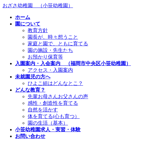
コ
ナ
おざさ幼稚園 （小笹幼稚園）
ン
ビ
ホーム
テ
ゲ
園について
ン
ー
教育方針
ツ
シ
園長が、時々想うこと
へ
ョ
家庭と園で、ともに育てる
ス
ン
園の施設・先生たち
キ
に
お預かり保育等
ッ
移
入園案内・入会案内 （福岡市中央区小笹幼稚園）
プ
動
アクセス・入園案内
未就園児の方へ
ひよこ組はどんなとこ？
どんな教育？
先輩お母さんお父さんの声
感性・創造性を育てる
自然を活かす
体を育てる(心も育つ）
園の生活（基本）
小笹幼稚園求人・実習・体験
お問い合わせ