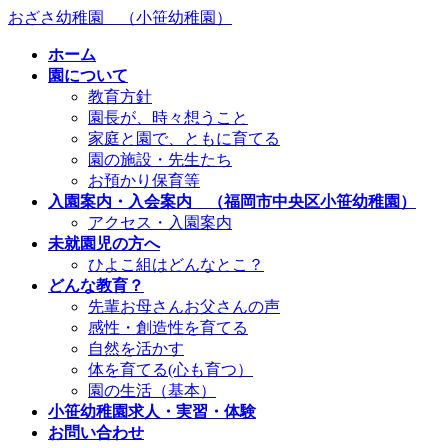
コ
ナ
おざさ幼稚園 （小笹幼稚園）
ン
ビ
ホーム
テ
ゲ
園について
ン
ー
教育方針
ツ
シ
園長が、時々想うこと
へ
ョ
家庭と園で、ともに育てる
ス
ン
園の施設・先生たち
キ
に
お預かり保育等
ッ
移
入園案内・入会案内 （福岡市中央区小笹幼稚園）
プ
動
アクセス・入園案内
未就園児の方へ
ひよこ組はどんなとこ？
どんな教育？
先輩お母さんお父さんの声
感性・創造性を育てる
自然を活かす
体を育てる(心も育つ）
園の生活（基本）
小笹幼稚園求人・実習・体験
お問い合わせ