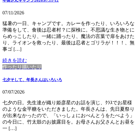
年長さんキャンプ2026.07.11-12
07/11/2026
猛暑の一日、キャンプです。カレーを作ったり、いろいろな
準備をして、食後は忍者村？に探検に。不思議な生き物とに
らめっこしたり、一緒に踊ったり、魔法の言葉で扉をあけた
り、ライオンを救ったり、最後は忍者とゴリラが！！！、無
事ゴ […]
続きを読む
作ったり描いたり
七夕そして、年長さんはいろいろ
07/07/2026
七夕の日。先生達が織り姫彦星のお話を演じ、ｸﾗｽでお星様
のような金平糖をいただきました。年長さんは、先日夏祭り
が出来なかったので、「いっしょにおべんとうをたべよう」
の今日に、竹太鼓のお披露目を。お母さんお父さんとお昼を
一 […]