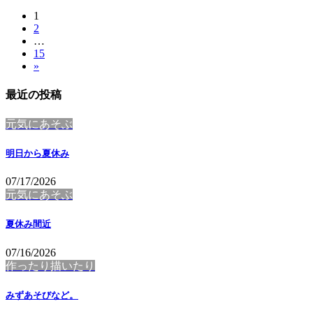
固
1
投
固
2
定
稿
…
定
ペ
固
15
ペ
ー
の
»
定
ー
ジ
ペ
ペ
ジ
最近の投稿
ー
ー
ジ
元気にあそぶ
ジ
送
明日から夏休み
り
07/17/2026
元気にあそぶ
夏休み間近
07/16/2026
作ったり描いたり
みずあそびなど。