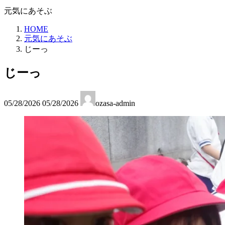
元気にあそぶ
HOME
元気にあそぶ
じーっ
じーっ
最
05/28/2026
05/28/2026
ozasa-admin
終
更
新
日
時
: