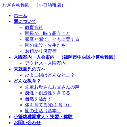
コ
ナ
おざさ幼稚園 （小笹幼稚園）
ン
ビ
ホーム
テ
ゲ
園について
ン
ー
教育方針
ツ
シ
園長が、時々想うこと
へ
ョ
家庭と園で、ともに育てる
ス
ン
園の施設・先生たち
キ
に
お預かり保育等
ッ
移
入園案内・入会案内 （福岡市中央区小笹幼稚園）
プ
動
アクセス・入園案内
未就園児の方へ
ひよこ組はどんなとこ？
どんな教育？
先輩お母さんお父さんの声
感性・創造性を育てる
自然を活かす
体を育てる(心も育つ）
園の生活（基本）
小笹幼稚園求人・実習・体験
お問い合わせ