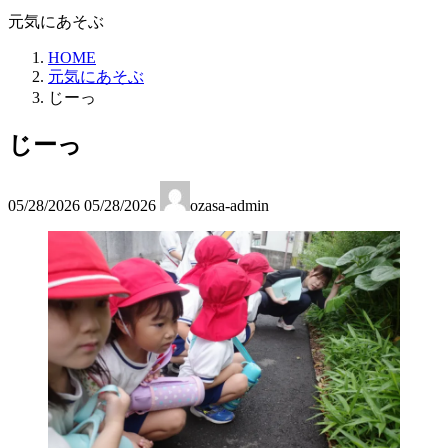
元気にあそぶ
HOME
元気にあそぶ
じーっ
じーっ
最
05/28/2026
05/28/2026
ozasa-admin
終
更
新
日
時
: