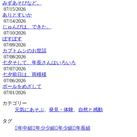
みずあそびなど。
07/15/2026
ありとすいか
07/14/2026
じゅんびは、できた。
07/10/2026
ぽすぽす
07/09/2026
カブトムシのお世話
07/08/2026
七夕そして、年長さんはいろいろ
07/07/2026
七夕前日は、雨模様
07/06/2026
ボールをめざして
07/01/2026
カテゴリー
元気にあそぶ
、
発見・体験
、
自然と感動
タグ
年中組
年少少組
年少組
年長組