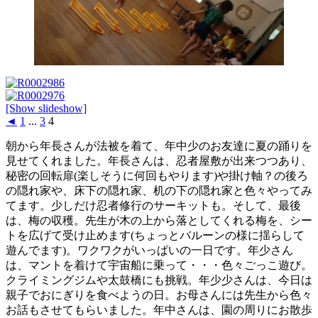
[Show slideshow]
◄
1
...
3
4
朝から年長さんが法被を着て、年中少のお友達に夏の踊りを
見せてくれました。年長さんは、忍者屋敷が出来つつあり、
秘密の回転扉(楽しそうに何回もやります)や掛け軸？の後ろ
の隠れ家や、床下の隠れ家、机の下の隠れ家と色々やってみ
てます。少しだけ忍者修行のサーキットも。そして、最後
は、梅の収穫。先生が木の上から落としてくれる梅を、シー
トを広げて受け止めます(ちょっとバルーンの様に揺らして
遊んでます)。ワクワクがいっぱいの一日です。年少さん
は、マントを着けて宇宙船に乗って・・・色々ごっこ遊び。
クライミングジムや太鼓橋にも挑戦。年少少さんは、今日は
親子でおにぎりを食べようの日。お母さんには先生から色々
お話もさせてもらいました。年中さんは、園の周りにお散歩