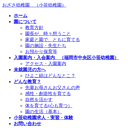
コ
ナ
おざさ幼稚園 （小笹幼稚園）
ン
ビ
ホーム
テ
ゲ
園について
ン
ー
教育方針
ツ
シ
園長が、時々想うこと
へ
ョ
家庭と園で、ともに育てる
ス
ン
園の施設・先生たち
キ
に
お預かり保育等
ッ
移
入園案内・入会案内 （福岡市中央区小笹幼稚園）
プ
動
アクセス・入園案内
未就園児の方へ
ひよこ組はどんなとこ？
どんな教育？
先輩お母さんお父さんの声
感性・創造性を育てる
自然を活かす
体を育てる(心も育つ）
園の生活（基本）
小笹幼稚園求人・実習・体験
お問い合わせ