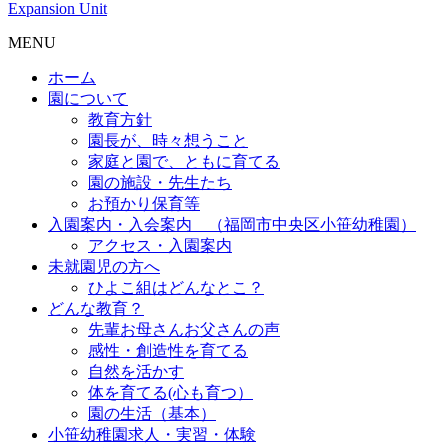
Expansion Unit
MENU
ホーム
園について
教育方針
園長が、時々想うこと
家庭と園で、ともに育てる
園の施設・先生たち
お預かり保育等
入園案内・入会案内 （福岡市中央区小笹幼稚園）
アクセス・入園案内
未就園児の方へ
ひよこ組はどんなとこ？
どんな教育？
先輩お母さんお父さんの声
感性・創造性を育てる
自然を活かす
体を育てる(心も育つ）
園の生活（基本）
小笹幼稚園求人・実習・体験