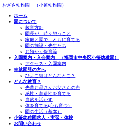
コ
ナ
おざさ幼稚園 （小笹幼稚園）
ン
ビ
ホーム
テ
ゲ
園について
ン
ー
教育方針
ツ
シ
園長が、時々想うこと
へ
ョ
家庭と園で、ともに育てる
ス
ン
園の施設・先生たち
キ
に
お預かり保育等
ッ
移
入園案内・入会案内 （福岡市中央区小笹幼稚園）
プ
動
アクセス・入園案内
未就園児の方へ
ひよこ組はどんなとこ？
どんな教育？
先輩お母さんお父さんの声
感性・創造性を育てる
自然を活かす
体を育てる(心も育つ）
園の生活（基本）
小笹幼稚園求人・実習・体験
お問い合わせ