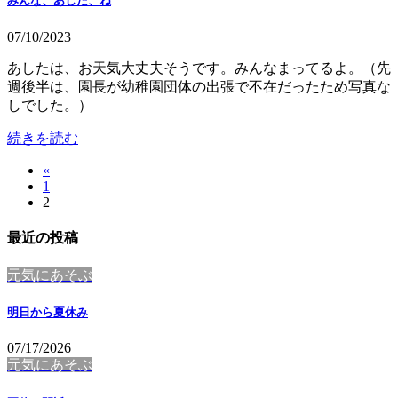
みんな、あした、ね
07/10/2023
あしたは、お天気大丈夫そうです。みんなまってるよ。（先
週後半は、園長が幼稚園団体の出張で不在だったため写真な
しでした。）
続きを読む
«
投
固
1
稿
固
2
定
定
ペ
の
最近の投稿
ペ
ー
ペ
ー
ジ
元気にあそぶ
ジ
ー
明日から夏休み
ジ
送
07/17/2026
元気にあそぶ
り