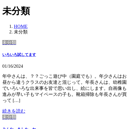
未分類
HOME
未分類
未分類
いろいろ試してます
01/16/2024
年中さんは、？？ごっこ遊び中（園庭でも）。年少さんはお
昼から違うクラスのお友達と混じって。年長さんは、幼稚園
でいろいろな出来事を皆で思い出し、絵にします。自画像も
進みが早い子もマイペースの子も。靴箱掃除も年長さんが買
って […]
続きを読む
未分類