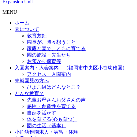
Expansion Unit
MENU
ホーム
園について
教育方針
園長が、時々想うこと
家庭と園で、ともに育てる
園の施設・先生たち
お預かり保育等
入園案内・入会案内 （福岡市中央区小笹幼稚園）
アクセス・入園案内
未就園児の方へ
ひよこ組はどんなとこ？
どんな教育？
先輩お母さんお父さんの声
感性・創造性を育てる
自然を活かす
体を育てる(心も育つ）
園の生活（基本）
小笹幼稚園求人・実習・体験