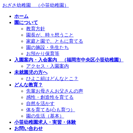
コ
ナ
おざさ幼稚園 （小笹幼稚園）
ン
ビ
ホーム
テ
ゲ
園について
ン
ー
教育方針
ツ
シ
園長が、時々想うこと
へ
ョ
家庭と園で、ともに育てる
ス
ン
園の施設・先生たち
キ
に
お預かり保育等
ッ
移
入園案内・入会案内 （福岡市中央区小笹幼稚園）
プ
動
アクセス・入園案内
未就園児の方へ
ひよこ組はどんなとこ？
どんな教育？
先輩お母さんお父さんの声
感性・創造性を育てる
自然を活かす
体を育てる(心も育つ）
園の生活（基本）
小笹幼稚園求人・実習・体験
お問い合わせ