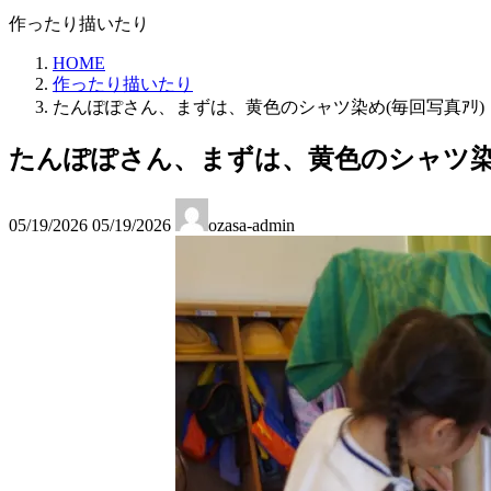
作ったり描いたり
HOME
作ったり描いたり
たんぽぽさん、まずは、黄色のシャツ染め(毎回写真ｱﾘ)
たんぽぽさん、まずは、黄色のシャツ染め
最
05/19/2026
05/19/2026
ozasa-admin
終
更
新
日
時
: