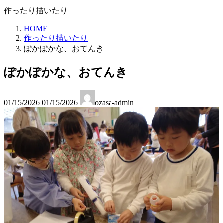
作ったり描いたり
HOME
作ったり描いたり
ぽかぽかな、おてんき
ぽかぽかな、おてんき
最
01/15/2026
01/15/2026
ozasa-admin
終
更
新
日
時
: