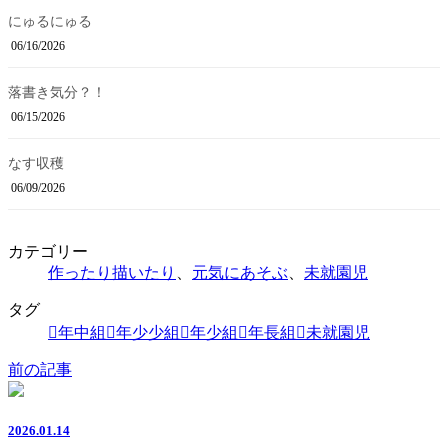
にゅるにゅる
06/16/2026
落書き気分？！
06/15/2026
なす収穫
06/09/2026
カテゴリー
作ったり描いたり
、
元気にあそぶ
、
未就園児
タグ
年中組
年少少組
年少組
年長組
未就園児
前の記事
2026.01.14