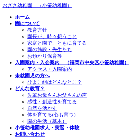
コ
ナ
おざさ幼稚園 （小笹幼稚園）
ン
ビ
ホーム
テ
ゲ
園について
ン
ー
教育方針
ツ
シ
園長が、時々想うこと
へ
ョ
家庭と園で、ともに育てる
ス
ン
園の施設・先生たち
キ
に
お預かり保育等
ッ
移
入園案内・入会案内 （福岡市中央区小笹幼稚園）
プ
動
アクセス・入園案内
未就園児の方へ
ひよこ組はどんなとこ？
どんな教育？
先輩お母さんお父さんの声
感性・創造性を育てる
自然を活かす
体を育てる(心も育つ）
園の生活（基本）
小笹幼稚園求人・実習・体験
お問い合わせ