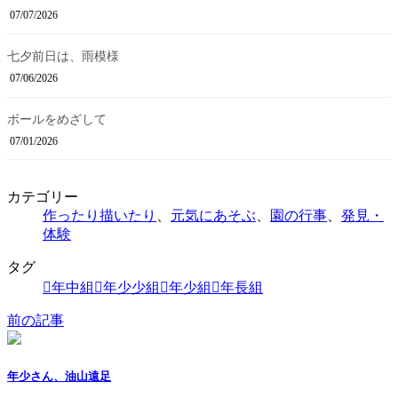
07/07/2026
七夕前日は、雨模様
07/06/2026
ボールをめざして
07/01/2026
カテゴリー
作ったり描いたり
、
元気にあそぶ
、
園の行事
、
発見・
体験
タグ
年中組
年少少組
年少組
年長組
前の記事
年少さん、油山遠足