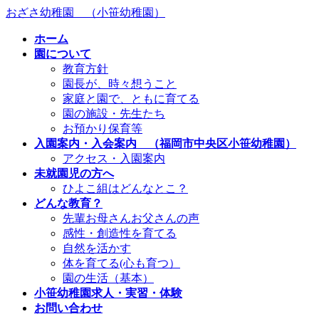
コ
ナ
おざさ幼稚園 （小笹幼稚園）
ン
ビ
ホーム
テ
ゲ
園について
ン
ー
教育方針
ツ
シ
園長が、時々想うこと
へ
ョ
家庭と園で、ともに育てる
ス
ン
園の施設・先生たち
キ
に
お預かり保育等
ッ
移
入園案内・入会案内 （福岡市中央区小笹幼稚園）
プ
動
アクセス・入園案内
未就園児の方へ
ひよこ組はどんなとこ？
どんな教育？
先輩お母さんお父さんの声
感性・創造性を育てる
自然を活かす
体を育てる(心も育つ）
園の生活（基本）
小笹幼稚園求人・実習・体験
お問い合わせ