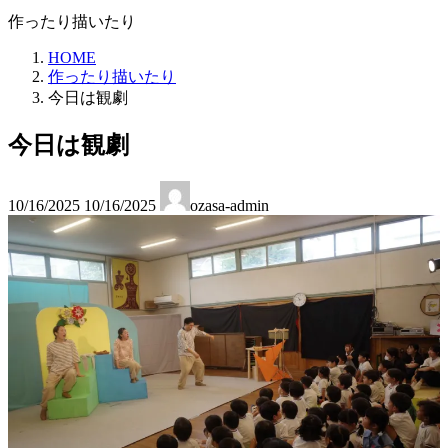
作ったり描いたり
HOME
作ったり描いたり
今日は観劇
今日は観劇
最
10/16/2025
10/16/2025
ozasa-admin
終
更
新
日
時
: