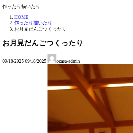
作ったり描いたり
HOME
作ったり描いたり
お月見だんごつくったり
お月見だんごつくったり
最
09/18/2025
09/18/2025
ozasa-admin
終
更
新
日
時
: