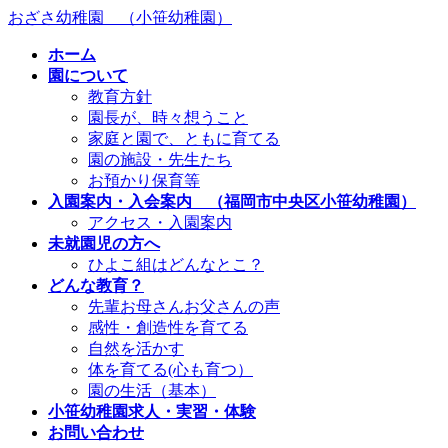
コ
ナ
おざさ幼稚園 （小笹幼稚園）
ン
ビ
ホーム
テ
ゲ
園について
ン
ー
教育方針
ツ
シ
園長が、時々想うこと
へ
ョ
家庭と園で、ともに育てる
ス
ン
園の施設・先生たち
キ
に
お預かり保育等
ッ
移
入園案内・入会案内 （福岡市中央区小笹幼稚園）
プ
動
アクセス・入園案内
未就園児の方へ
ひよこ組はどんなとこ？
どんな教育？
先輩お母さんお父さんの声
感性・創造性を育てる
自然を活かす
体を育てる(心も育つ）
園の生活（基本）
小笹幼稚園求人・実習・体験
お問い合わせ