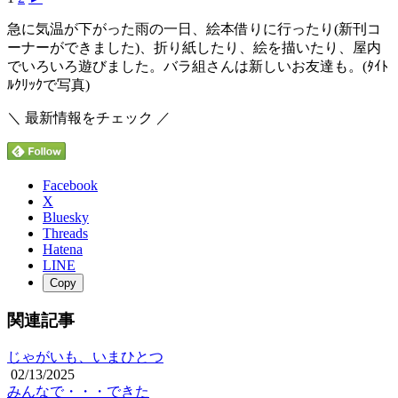
急に気温が下がった雨の一日、絵本借りに行ったり(新刊コ
ーナーができました)、折り紙したり、絵を描いたり、屋内
でいろいろ遊びました。バラ組さんは新しいお友達も。(ﾀｲﾄ
ﾙｸﾘｯｸで写真)
＼ 最新情報をチェック ／
Facebook
X
Bluesky
Threads
Hatena
LINE
Copy
関連記事
じゃがいも、いまひとつ
02/13/2025
みんなで・・・できた