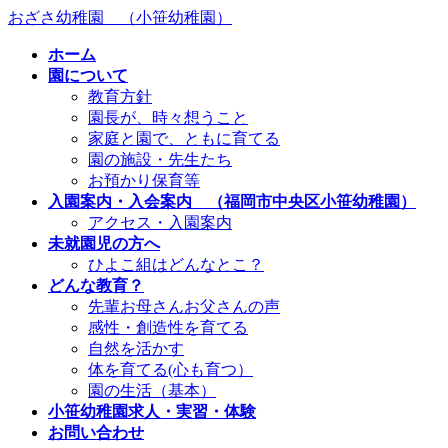
コ
ナ
おざさ幼稚園 （小笹幼稚園）
ン
ビ
ホーム
テ
ゲ
園について
ン
ー
教育方針
ツ
シ
園長が、時々想うこと
へ
ョ
家庭と園で、ともに育てる
ス
ン
園の施設・先生たち
キ
に
お預かり保育等
ッ
移
入園案内・入会案内 （福岡市中央区小笹幼稚園）
プ
動
アクセス・入園案内
未就園児の方へ
ひよこ組はどんなとこ？
どんな教育？
先輩お母さんお父さんの声
感性・創造性を育てる
自然を活かす
体を育てる(心も育つ）
園の生活（基本）
小笹幼稚園求人・実習・体験
お問い合わせ