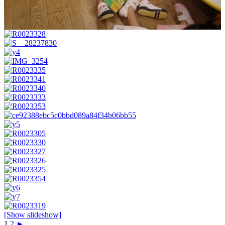
[Show slideshow]
1
2
►