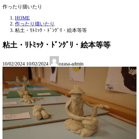
作ったり描いたり
HOME
作ったり描いたり
粘土・ﾘﾄﾐｯｸ・ﾄﾞﾝｸﾞﾘ・絵本等等
粘土・ﾘﾄﾐｯｸ・ﾄﾞﾝｸﾞﾘ・絵本等等
最
10/02/2024
10/02/2024
ozasa-admin
終
更
新
日
時
: