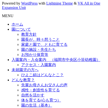
Powered by
WordPress
with
Lightning Theme
&
VK All in One
Expansion Unit
MENU
ホーム
園について
教育方針
園長が、時々想うこと
家庭と園で、ともに育てる
園の施設・先生たち
お預かり保育等
入園案内・入会案内 （福岡市中央区小笹幼稚園）
アクセス・入園案内
未就園児の方へ
ひよこ組はどんなとこ？
どんな教育？
先輩お母さんお父さんの声
感性・創造性を育てる
自然を活かす
体を育てる(心も育つ）
園の生活（基本）