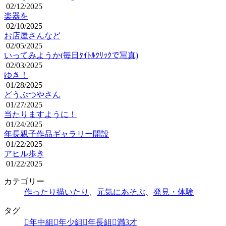
02/12/2025
楽器を
02/10/2025
お店屋さんなど
02/05/2025
いってみようか(毎日ﾀｲﾄﾙｸﾘｯｸで写真)
02/03/2025
ゆき！
01/28/2025
どうぶつやさん
01/27/2025
当たりますように！
01/24/2025
年長親子作品ギャラリー開設
01/22/2025
アヒル歩き
01/22/2025
カテゴリー
作ったり描いたり
、
元気にあそぶ
、
発見・体験
タグ
年中組
年少組
年長組
満3才