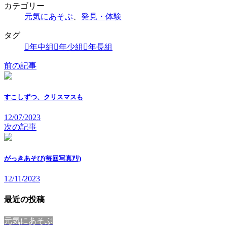
カテゴリー
元気にあそぶ
、
発見・体験
タグ
年中組
年少組
年長組
前の記事
すこしずつ、クリスマスも
12/07/2023
次の記事
がっきあそび(毎回写真ｱﾘ)
12/11/2023
最近の投稿
元気にあそぶ