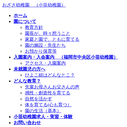
コ
ナ
おざさ幼稚園 （小笹幼稚園）
ン
ビ
ホーム
テ
ゲ
園について
ン
ー
教育方針
ツ
シ
園長が、時々想うこと
へ
ョ
家庭と園で、ともに育てる
ス
ン
園の施設・先生たち
キ
に
お預かり保育等
ッ
移
入園案内・入会案内 （福岡市中央区小笹幼稚園）
プ
動
アクセス・入園案内
未就園児の方へ
ひよこ組はどんなとこ？
どんな教育？
先輩お母さんお父さんの声
感性・創造性を育てる
自然を活かす
体を育てる(心も育つ）
園の生活（基本）
小笹幼稚園求人・実習・体験
お問い合わせ