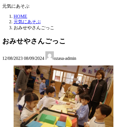
元気にあそぶ
HOME
元気にあそぶ
おみせやさんごっこ
おみせやさんごっこ
最
12/08/2023
08/09/2024
ozasa-admin
終
更
新
日
時
: