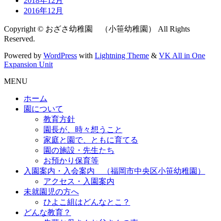
2018年12月
2016年12月
Copyright © おざさ幼稚園 （小笹幼稚園） All Rights
Reserved.
Powered by
WordPress
with
Lightning Theme
&
VK All in One
Expansion Unit
MENU
ホーム
園について
教育方針
園長が、時々想うこと
家庭と園で、ともに育てる
園の施設・先生たち
お預かり保育等
入園案内・入会案内 （福岡市中央区小笹幼稚園）
アクセス・入園案内
未就園児の方へ
ひよこ組はどんなとこ？
どんな教育？