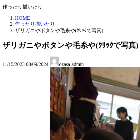
作ったり描いたり
HOME
作ったり描いたり
ザリガニやボタンや毛糸や(ｸﾘｯｸで写真)
ザリガニやボタンや毛糸や(ｸﾘｯｸで写真)
最
11/15/2023
08/09/2024
ozasa-admin
終
更
新
日
時
: