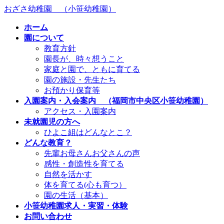
コ
ナ
おざさ幼稚園 （小笹幼稚園）
ン
ビ
ホーム
テ
ゲ
園について
ン
ー
教育方針
ツ
シ
園長が、時々想うこと
へ
ョ
家庭と園で、ともに育てる
ス
ン
園の施設・先生たち
キ
に
お預かり保育等
ッ
移
入園案内・入会案内 （福岡市中央区小笹幼稚園）
プ
動
アクセス・入園案内
未就園児の方へ
ひよこ組はどんなとこ？
どんな教育？
先輩お母さんお父さんの声
感性・創造性を育てる
自然を活かす
体を育てる(心も育つ）
園の生活（基本）
小笹幼稚園求人・実習・体験
お問い合わせ