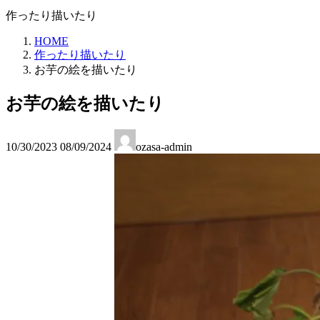
作ったり描いたり
HOME
作ったり描いたり
お芋の絵を描いたり
お芋の絵を描いたり
最
10/30/2023
08/09/2024
ozasa-admin
終
更
新
日
時
: