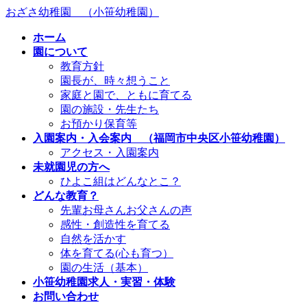
コ
ナ
おざさ幼稚園 （小笹幼稚園）
ン
ビ
ホーム
テ
ゲ
園について
ン
ー
教育方針
ツ
シ
園長が、時々想うこと
へ
ョ
家庭と園で、ともに育てる
ス
ン
園の施設・先生たち
キ
に
お預かり保育等
ッ
移
入園案内・入会案内 （福岡市中央区小笹幼稚園）
プ
動
アクセス・入園案内
未就園児の方へ
ひよこ組はどんなとこ？
どんな教育？
先輩お母さんお父さんの声
感性・創造性を育てる
自然を活かす
体を育てる(心も育つ）
園の生活（基本）
小笹幼稚園求人・実習・体験
お問い合わせ