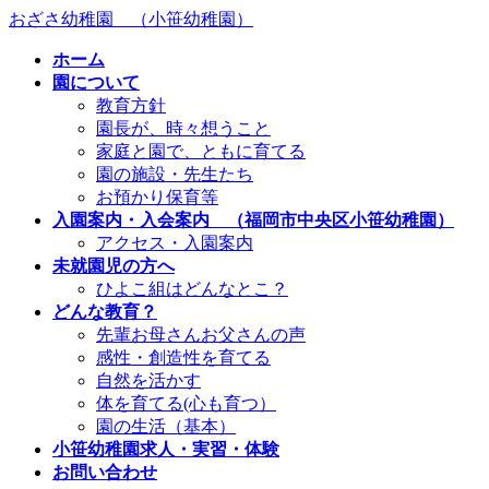
コ
ナ
おざさ幼稚園 （小笹幼稚園）
ン
ビ
ホーム
テ
ゲ
園について
ン
ー
教育方針
ツ
シ
園長が、時々想うこと
へ
ョ
家庭と園で、ともに育てる
ス
ン
園の施設・先生たち
キ
に
お預かり保育等
ッ
移
入園案内・入会案内 （福岡市中央区小笹幼稚園）
プ
動
アクセス・入園案内
未就園児の方へ
ひよこ組はどんなとこ？
どんな教育？
先輩お母さんお父さんの声
感性・創造性を育てる
自然を活かす
体を育てる(心も育つ）
園の生活（基本）
小笹幼稚園求人・実習・体験
お問い合わせ