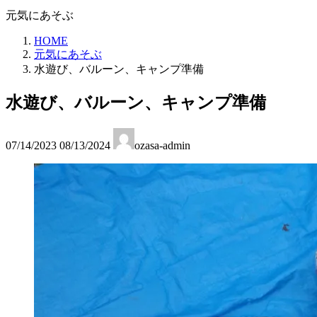
元気にあそぶ
HOME
元気にあそぶ
水遊び、バルーン、キャンプ準備
水遊び、バルーン、キャンプ準備
最
07/14/2023
08/13/2024
ozasa-admin
終
更
新
日
時
: